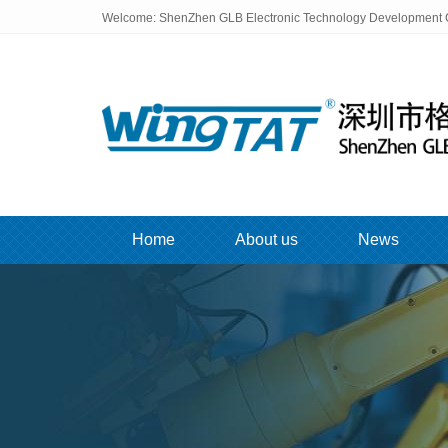
Welcome: ShenZhen GLB Electronic Technology Development C
Home
About us
News