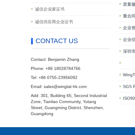
质量
诚信企业家证书
重合
诚信供应商企业证书
企业
CONTACT US
企业
深圳市
Contact: Benjamin Zhang
Phone: +86 18028784766
Wing
Tel: +86 0755-23956092
Email: sales@wingtat-hk.com
SGS R
Add: 301, Building 65, Second Industrial
ISO90
Zone, Tianliao Community, Yutang
Street, Guangming District, Shenzhen,
Guangdong