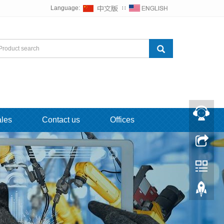
Language:
∷
ales
Contact us
Offices