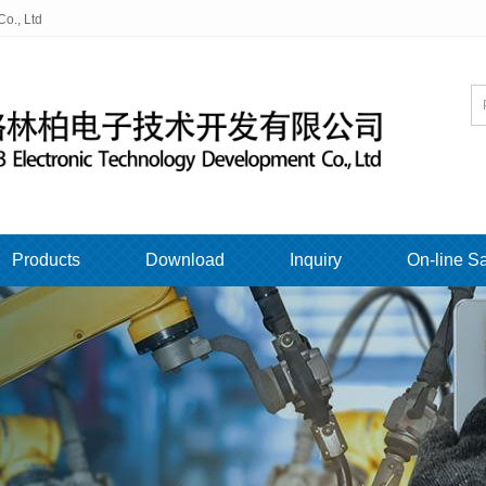
o., Ltd
Products
Download
Inquiry
On-line S